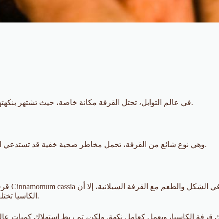
في عالم التوابل، تحتل القرفة مكانة خاصة، حيث تشتهر بنكهتها العطرية وفوائدها الصحية. ومع ذلك، ليست كل أنواع القرفة متساوية.
وهي نوع شائع من القرفة، تحمل مخاطر صحية خفية قد تستدعي النظر بعناية. دعونا نتعمق في مخاطرها ولماذا يجب الحذر من استهلاكها.
قرفة الك
الكاسيا تختلف بشكل كبير في تركيبتها الكيميائية، خاصة في محتواها من الكومارين.