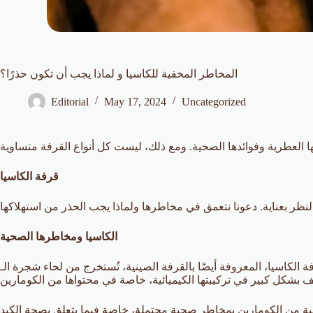
المخاطر المخفية للكاسيا و لماذا يجب أن تكون حذرًا؟
Editorial
May 17, 2024
Uncategorized
قرفة الكاسيا
الكاسيا ومخاطرها الصحية
اسيا، المعروفة أيضًا بالقرفة الصينية، تُستخرج من لحاء شجرة الـ Cinnamomum cassia وتُستخدم بشكل واسع كتتبيلة ووكيل نكهة في الطهي. ورغم تشابهها في الشكل والطعم مع القرفة السيلانية، إلا أن