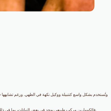
فالكومارين مركب طبيعي يوجد في بعض النباتات، بما في ذلك قرفة الكاسيا، ويعمل كعامل نكهة. ولكن، تم ربط استهلاك كميات عالية من الكومارين بمخاطر صحية محتملة، خاصة فيما يتعلق بصحة الكبد.