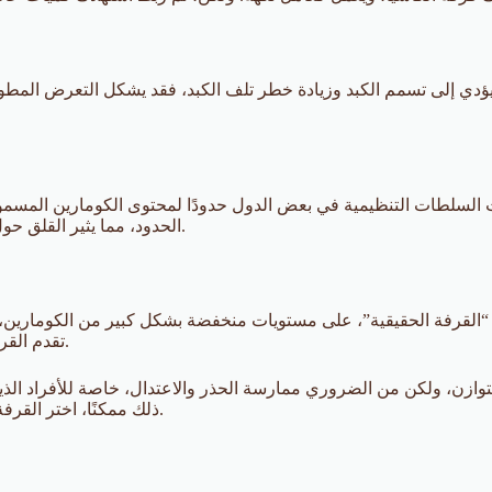
دي إلى تسمم الكبد وزيادة خطر تلف الكبد، فقد يشكل التعرض المطول
السلطات التنظيمية في بعض الدول حدودًا لمحتوى الكومارين المسموح به
الحدود، مما يثير القلق حول سلامتها، خاصة عند استهلاكها بكميات كبيرة أو على مدى فترة طويلة.
القرفة الحقيقية”، على مستويات منخفضة بشكل كبير من الكومارين، مما يجع
تقدم القرفة السيلانية جميع فوائد الطهي للقرفة دون المخاطر الصحية المرتبطة.
وازن، ولكن من الضروري ممارسة الحذر والاعتدال، خاصة للأفراد الذي
ذلك ممكنًا، اختر القرفة السيلانية لتحصل على فوائد هذه التوابل المحبوبة دون الإضرار بصحتك.