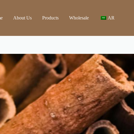
e
About Us
Products
Wholesale
AR