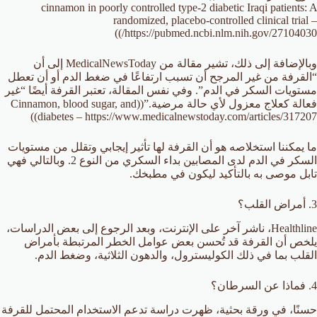
cinnamon in poorly controlled type-2 diabetic Iraqi patients: A
randomized, placebo-controlled clinical trial –
https://pubmed.ncbi.nlm.nih.gov/27104030/))
وبالإضافة إلى ذلك، تشير مقالة من MedicalNewsToday إلى أن
“القرفة من غير المرجح أن تسبب ارتفاعًا في ضغط الدم أو أن تعطل
مستويات السكر في الدم”. وفي نفس المقالة، تعتبر القرفة أيضًا “غير
فعالة كعلاج معزول لأي حالة مرضية.”((Cinnamon, blood sugar, and
diabetes – https://www.medicalnewstoday.com/articles/317207))
ما يمكننا استخلاصه هو أن القرفة لها تأثير إيجابي وتقلل من مستويات
السكر في الدم لدى المصابين بداء السكري من النوع 2. وبالتالي فهي
تابل موصى به بالتأكيد ليكون في مطبخك.
3. أمراض القلب؟
Healthline، ناشر آخر على الإنترنت، وبعد الرجوع إلى بعض الدراسات،
يلخص أن القرفة قد تُحسن بعض عوامل الخطر المرتبطة بأمراض
القلب بما في ذلك الكوليسترول، والدهون الثلاثية، وضغط الدم.
4. فماذا عن السرطان؟
حسنًا، في ورقة بحثية، ظهرت دراسة تدعم الاستخدام المحتمل للقرفة