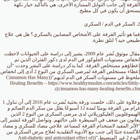
القرفة إلى جانب التوابل الممتازة الأخرى، هي بالتأكيد خيار نكهة
يستحق أن يكون في كل مطبخ.
2. السكر في الدم / السكري
فما هو تأثير القرفة على الأشخاص المصابين بالسكري؟ هل هي علاج
طبيعي جيد؟ لنلق نظرة.
مقال موثوق نُشر عام 2009، يشير إلى دراسة على الحيوانات لاحظت
انخفاض مستويات الجلوكوز في الدم لدى ذكور الفئران الذين تم
إعطاؤهم مستخلص القرفة. كما يذكر دراسة على البشر وجدت “أن
إعطاء مستخلص القرفة لمرضى السكري من النوع 2 أدى إلى انخفاض
ملحوظ في مستويات السكر في الدم لديهم”((Cinnamon Has Many
Healing Benefits – https://www.healthymuslim.com/articles/fnhly-
cinnamon-has-many-healing-benefits.cfm)).
وعلاوة على ذلك، خلصت ورقة بحثية نُشرت عام 2016 إلى أن تناول 1
غرام من القرفة يوميًا لمدة 12 أسبوعًا يقلل من سكر الدم الصائم و
الهيموغلوبين الغليكوزيلاتي لدى مرضى السكري من النوع 2 الذين
يعانون من ضعف في السيطرة على حالتهم. وتواصل الورقة لتشير إلى
“الأثر المفيد لاستخدام القرفة كمساعد علاجي مضاد للسكري و مضاد
للأكسدة جنبًا إلى جنب مع الأدوية التقليدية لعلاج مرض السكري من
النوع 2 غير المنضبط.”((Anti-diabetic and antioxidant effect of