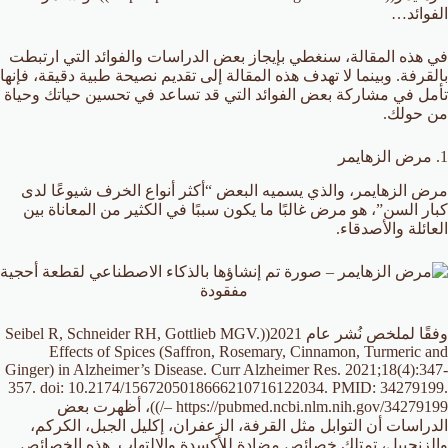
الفوائد…
في هذه المقالة، سنغطي بإيجاز بعض الدراسات والفوائد التي ارتبطت
بالقرفة. وبينما لا تهدف هذه المقالة إلى تقديم نصيحة طبية دقيقة، فإنها
تأمل في مشاركة بعض الفوائد التي قد تساعد في تحسين حياتك وحياة
من حولك.
1. مرض الزهايمر
مرض الزهايمر، والذي يسميه البعض “أكثر أنواع الخرف شيوعًا لدى
كبار السن”، هو مرض غالبًا ما يكون سببًا في الكثير من المعاناة بين
العائلة والأصدقاء.
وفقًا لملخص نُشر عام 2021((Seibel R, Schneider RH, Gottlieb MGV.
Effects of Spices (Saffron, Rosemary, Cinnamon, Turmeric and
Ginger) in Alzheimer’s Disease. Curr Alzheimer Res. 2021;18(4):347-
357. doi: 10.2174/1567205018666210716122034. PMID: 34279199.
– https://pubmed.ncbi.nlm.nih.gov/34279199/))، أظهرت بعض
الدراسات أن التوابل مثل القرفة، الزعفران، إكليل الجبل، الكركم،
والزنجبيل، تمتلك خصائص مضادة للأكسدة والالتهاب. هذه الخصائص