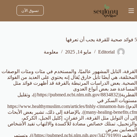
لتجاوز
لى
تسوق الآن
لمحتوى
5 فوائد صحية للقرفة يجب أن تعرفها
Editorial
مايو 14, 2025
معلومة
القرفة، التابل المشهور عالميًا، والمستخدم في مئات ومئات الوصفات
المختلفة، هي أيضًا تابل خارق يُقال إنه يحتوي على العديد من الفوائد
الصحية. بعض الدراسات المرتبطة بالقرفة قد أظهرت فوائد مثل
المساعدة ضد بعض أنواع العدوى
الفطرية((https://pubmed.ncbi.nlm.nih.gov/8834832/))، وتقليل
مستويات السكر في
الدم((https://www.healthymuslim.com/articles/fnhly-cinnamon-has-
many-healing-benefits.cfm)). بالإضافة إلى ذلك، تشير بعض الأبحاث
إلى أن التوابل مثل القرفة، الزعفران، إكليل الجبل، الكركم،
والزنجبيل، تمتلك خصائص مضادة للأكسدة والالتهاب تفيد الأشخاص
المصابين بمرض
الزهايمر((https://pubmed.ncbi.nlm.nih.gov/34279199/)). وتستمر