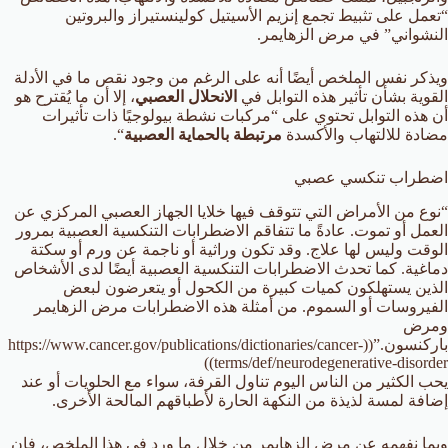
“تعمل على تثبيط تجمع إنزيم الأسيتيل كولينستيراز والبروتين
النشواني” في مرض الزهايمر.
ويذكر نفس الملخص أيضًا أنه على الرغم من وجود نقص ما في الأدلة
القوية بشأن تأثير هذه التوابل في
الانحلال العصبي
، إلا أن ما يُقترح هو
أن هذه التوابل تحتوي على “مركبات نشطة بيولوجيًا ذات تأثيرات
مضادة للالتهاب والأكسدة
مرتبطة بالحماية العصبية
“.
اضطراب تنكسي عصبي
“نوع من الأمراض التي تتوقف فيها خلايا الجهاز العصبي المركزي عن
العمل أو تموت. عادةً ما تتفاقم الاضطرابات التنكسية العصبية بمرور
الوقت وليس لها علاج. وقد تكون وراثية أو ناجمة عن ورم أو سكتة
دماغية. كما تحدث الاضطرابات التنكسية العصبية أيضًا لدى الأشخاص
الذين يستهلكون كميات كبيرة من الكحول أو يتعرضون لبعض
الفيروسات أو السموم. من أمثلة هذه الاضطرابات مرض الزهايمر
ومرض
باركنسون.”((https://www.cancer.gov/publications/dictionaries/cancer-
terms/def/neurodegenerative-disorder))
يحب الكثير من الناس اليوم تناول القرفة، سواء مع الحلويات أو عند
إضافة لمسة لذيذة من النكهة الحارة لأطباقهم المالحة الأخرى.
وبما نفهمه عن مرض الزهايمر من خلال ما ورد في هذا الملخص، فإن