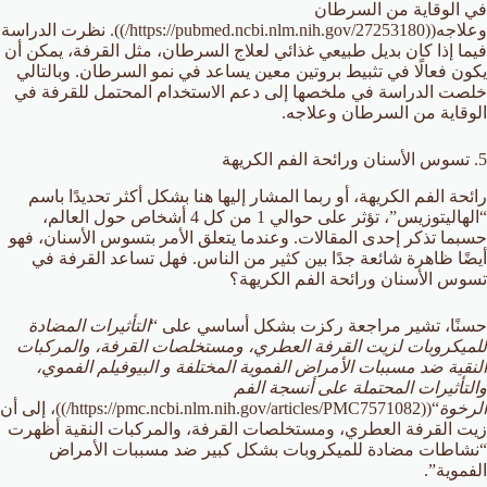
في الوقاية من السرطان
وعلاجه((https://pubmed.ncbi.nlm.nih.gov/27253180/)). نظرت الدراسة
فيما إذا كان بديل طبيعي غذائي لعلاج السرطان، مثل القرفة، يمكن أن
يكون فعالًا في تثبيط بروتين معين يساعد في نمو السرطان. وبالتالي
خلصت الدراسة في ملخصها إلى دعم الاستخدام المحتمل للقرفة في
الوقاية من السرطان وعلاجه.
5. تسوس الأسنان ورائحة الفم الكريهة
رائحة الفم الكريهة، أو ربما المشار إليها هنا بشكل أكثر تحديدًا باسم
“الهاليتوزيس”، تؤثر على حوالي 1 من كل 4 أشخاص حول العالم،
حسبما تذكر إحدى المقالات. وعندما يتعلق الأمر بتسوس الأسنان، فهو
أيضًا ظاهرة شائعة جدًا بين كثير من الناس. فهل تساعد القرفة في
تسوس الأسنان ورائحة الفم الكريهة؟
حسنًا، تشير مراجعة ركزت بشكل أساسي على “
التأثيرات المضادة
للميكروبات لزيت القرفة العطري، ومستخلصات القرفة، والمركبات
النقية ضد مسببات الأمراض الفموية المختلفة و البيوفيلم الفموي،
والتأثيرات المحتملة على أنسجة الفم
الرخوة
“((https://pmc.ncbi.nlm.nih.gov/articles/PMC7571082/))، إلى أن
زيت القرفة العطري، ومستخلصات القرفة، والمركبات النقية أظهرت
“نشاطات مضادة للميكروبات بشكل كبير ضد مسببات الأمراض
الفموية”.